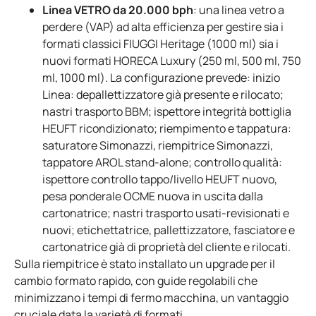
Linea VETRO da 20.000 bph
: una linea vetro a
perdere (VAP) ad alta efficienza per gestire sia i
formati classici FIUGGI Heritage (1000 ml) sia i
nuovi formati HORECA Luxury (250 ml, 500 ml, 750
ml, 1000 ml). La configurazione prevede: inizio
Linea: depallettizzatore già presente e rilocato;
nastri trasporto BBM; ispettore integrità bottiglia
HEUFT ricondizionato; riempimento e tappatura:
saturatore Simonazzi, riempitrice Simonazzi,
tappatore AROL stand-alone; controllo qualità:
ispettore controllo tappo/livello HEUFT nuovo,
pesa ponderale OCME nuova in uscita dalla
cartonatrice; nastri trasporto usati-revisionati e
nuovi; etichettatrice, pallettizzatore, fasciatore e
cartonatrice già di proprietà del cliente e rilocati.
Sulla riempitrice è stato installato un upgrade per il
cambio formato rapido, con guide regolabili che
minimizzano i tempi di fermo macchina, un vantaggio
cruciale data la varietà di formati.