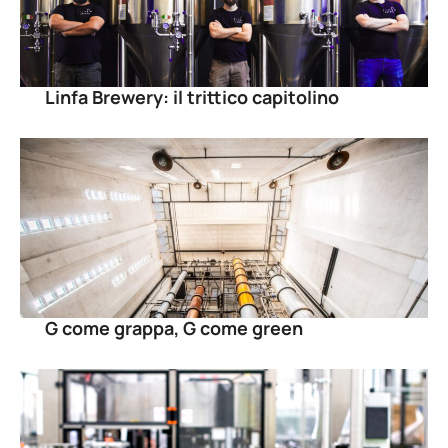
Linfa Brewery: il trittico capitolino
G come grappa, G come green