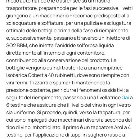
modo automatico e le trasferisce su un nastro
trasportatore, preparandole per le fasi successive. I vetri
giungono a un macchinario Procomac predisposto alla
sciacquatura e soffiatura, per una pulizia e asciugatura
ottimale delle bottiglie prima della fase di riempimento
e, successivamente, passano attraverso un iniettore di
SO2 BBM, che inietta l’anidride solforosa liquida
direttamente all’interno di ogni contenitore,
contribuendo alla conservazione del prodotto. Le
bottiglie vengono quindi trasferite a una riempitrice
isobarica Cobert a 40 rubinetti, dove sono riempite con
vini fermi, frizzanti e spumanti mantenendo la
pressione costante, per ridurre i fenomeni ossidativi; a
seguito del riempimento, passano a una livellatrice
Gai
a
6 testine che assicura che il livello del vino in ogni vetro
sia uniforme. Si procede, quindi, verso la tappatura, per
cui sono impiegati due macchinari diversi a seconda del
tipo di vino imbottigliato: il primo è un tappatore Arol a 4
testine, per l’applicazione di tappi in sughero raso e a