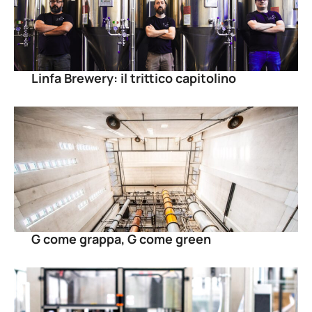
Linfa Brewery: il trittico capitolino
G come grappa, G come green