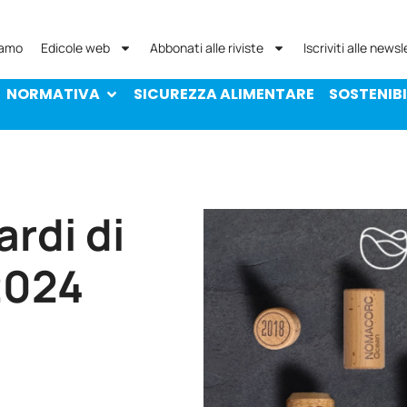
NORMATIVA
SICUREZZA ALIMENTARE
SOST
iamo
Edicole web
Abbonati alle riviste
Iscriviti alle newsl
NORMATIVA
SICUREZZA ALIMENTARE
SOSTENIBI
ardi di
2024