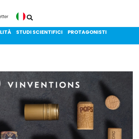
ENIBILITÀ
STUDI SCIENTIFICI
etter
Italiano
LITÀ
STUDI SCIENTIFICI
PROTAGONISTI