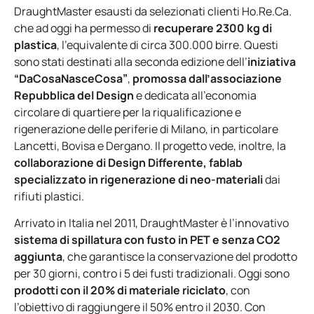
DraughtMaster esausti da selezionati clienti Ho.Re.Ca.
che ad oggi ha permesso di
recuperare 2300 kg di
plastica
, l’equivalente di circa 300.000 birre. Questi
sono stati destinati alla seconda edizione dell’
iniziativa
“DaCosaNasceCosa”
,
promossa dall’associazione
Repubblica del Design
e dedicata all’economia
circolare di quartiere per la riqualificazione e
rigenerazione delle periferie di Milano, in particolare
Lancetti, Bovisa e Dergano. Il progetto vede, inoltre, la
collaborazione di Design Differente, fablab
specializzato in rigenerazione di neo-materiali
dai
rifiuti plastici.
Arrivato in Italia nel 2011, DraughtMaster è l’innovativo
sistema di spillatura con fusto in PET e senza CO2
aggiunta
, che garantisce la conservazione del prodotto
per 30 giorni, contro i 5 dei fusti tradizionali. Oggi sono
prodotti con il 20% di materiale riciclato
, con
l’obiettivo di raggiungere il 50% entro il 2030. Con