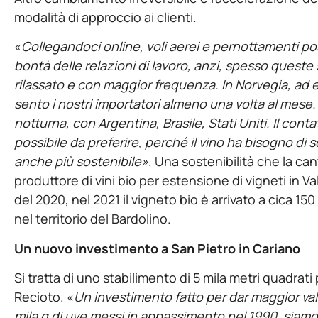
modalità di approccio ai clienti.
«
Collegandoci online, voli aerei e pernottamenti po
bontà delle relazioni di lavoro, anzi, spesso queste
rilassato e con maggior frequenza. In Norvegia, ad
sento i nostri importatori almeno una volta al mes
notturna, con Argentina, Brasile, Stati Uniti. Il co
possibile da preferire, perché il vino ha bisogno di 
anche più sostenibile»
. Una sostenibilità che la c
produttore di vini bio per estensione di vigneti in Val
del 2020, nel 2021 il vigneto bio è arrivato a cica 150
nel territorio del Bardolino.
Un nuovo investimento a San Pietro in Cariano
Si tratta di uno stabilimento di 5 mila metri quadrati
Recioto. «
Un investimento fatto per dar maggior valor
mila q di uve messi in appassimento nel 1990, siamo a