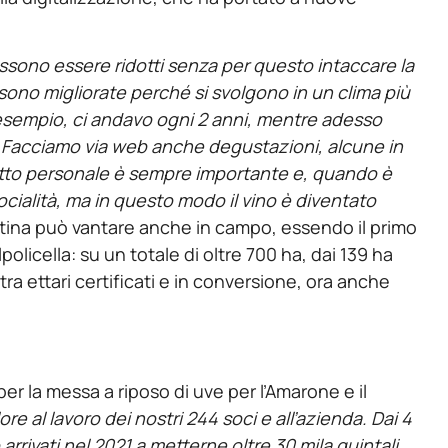
ssono essere ridotti senza per questo intaccare la
 sono migliorate perché si svolgono in un clima più
 esempio, ci andavo ogni 2 anni, mentre adesso
e. Facciamo via web anche degustazioni, alcune in
ntatto personale è sempre importante e, quando è
socialità, ma in questo modo il vino è diventato
antina può vantare anche in campo, essendo il primo
policella: su un totale di oltre 700 ha, dai 139 ha
 tra ettari certificati e in conversione, ora anche
 per la messa a riposo di uve per l’Amarone e il
e al lavoro dei nostri 244 soci e all’azienda. Dai 4
rrivati nel 2021 a metterne oltre 30 mila quintali.