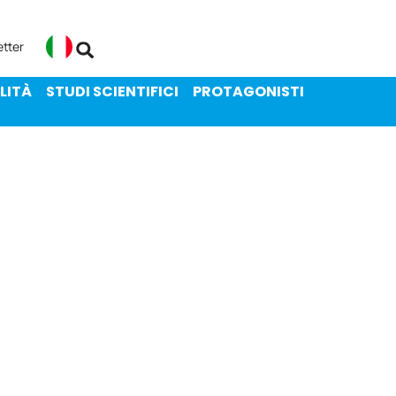
ENIBILITÀ
STUDI SCIENTIFICI
etter
Italiano
LITÀ
STUDI SCIENTIFICI
PROTAGONISTI