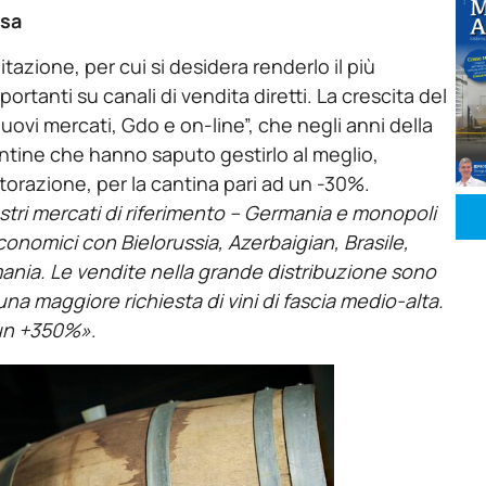
asa
bitazione, per cui si desidera renderlo il più
ortanti su canali di vendita diretti. La crescita del
“nuovi mercati, Gdo e on-line”, che negli anni della
ntine che hanno saputo gestirlo al meglio,
torazione, per la cantina pari ad un -30%.
ostri mercati di riferimento – Germania e monopoli
onomici con Bielorussia, Azerbaigian, Brasile,
nia. Le vendite nella grande distribuzione sono
na maggiore richiesta di vini di fascia medio-alta.
 un +350%»
.