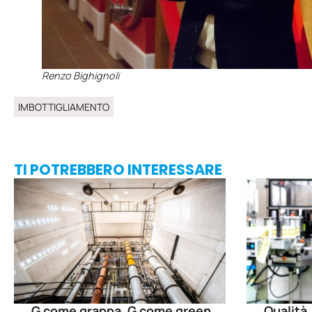
Renzo Bighignoli
IMBOTTIGLIAMENTO
TI POTREBBERO INTERESSARE
G come grappa, G come green
Qualità,