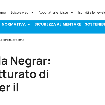
NORMATIVA
SICUREZZA ALIMENTARE
SOST
iamo
Edicole web
Abbonati alle riviste
Iscriviti alle newsl
NORMATIVA
SICUREZZA ALIMENTARE
SOSTENIBI
ia per il nuovo anno
la Negrar:
tturato di
r il