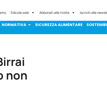
NORMATIVA
SICUREZZA ALIMENTARE
SOST
iamo
Edicole web
Abbonati alle riviste
Iscriviti alle newsl
NORMATIVA
SICUREZZA ALIMENTARE
SOSTENIBI
irrai
o non