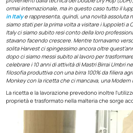
provenienti dalla tecnica del Double Dry Hop (DDH), 
ormai internazionale, ma in questo caso tutto il lup
in Italy
e rappresenta, quindi, una novità assoluta ne
siamo stati per la prima volta a visitare i luppoleti a
Italy ci siamo subito resi conto della loro profession
stavano facendo crescere. Mentre tornavamo verso ca
solita Harvest ci spingessimo ancora oltre quest’an
dopo ci siamo messi subito al lavoro per trasformar
celebrare i 10 anni di attività di Mastri Birrai Umbri 
filosofia produttiva con una birra 100% da filiera agri
Monkey con la ricetta che ci mancava, una Modern 
La ricetta e la lavorazione prevedono inoltre l’utiliz
proprietà e trasformato nella malteria che sorge acca