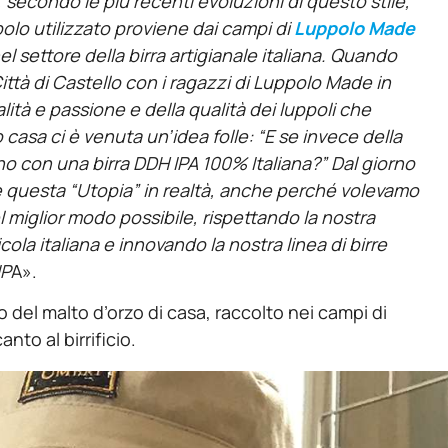
secondo le più recenti evoluzioni di questo stile,
polo utilizzato proviene dai campi di
Luppolo Made
l settore della birra artigianale italiana. Quando
 Città di Castello con i ragazzi di Luppolo Made in
alità e passione e della qualità dei luppoli che
sa ci è venuta un’idea folle: “E se invece della
no con una birra DDH IPA 100% Italiana?” Dal giorno
e questa “Utopia” in realtà, anche perché volevamo
nel miglior modo possibile, rispettando la nostra
cola italiana e innovando la nostra linea di birre
IP
A».
zo del malto d’orzo di casa, raccolto nei campi di
nto al birrificio.