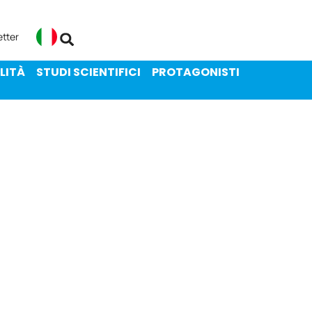
ENIBILITÀ
STUDI SCIENTIFICI
etter
Italiano
LITÀ
STUDI SCIENTIFICI
PROTAGONISTI