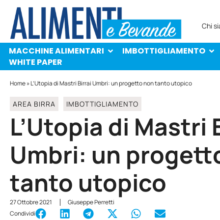
MACCHINE ALIMENTARI
IMBOTTIGLIAMENTO
PROTAGONISTI
WHITE PAPER
Chi s
MACCHINE ALIMENTARI
IMBOTTIGLIAMENTO
WHITE PAPER
Home
»
L’Utopia di Mastri Birrai Umbri: un progetto non tanto utopico
AREA BIRRA
IMBOTTIGLIAMENTO
L’Utopia di Mastri B
Umbri: un progett
tanto utopico
27 Ottobre 2021
Giuseppe Perretti
Condividi