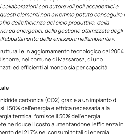
i collaborazioni con autorevoli poli accademici e
a questi elementi non avremmo potuto conseguire i
rofilo dell’efficienza
del ciclo produttivo, della
ici ed energetici, della gestione ottimizzata degli
ell’abbattimento delle emissioni nell’ambiente».
strutturali e in aggiornamento tecnologico dal 2004
isporre, nel comune di Massarosa, di uno
anzati ed efficienti al mondo sia per capacità
tale
 anidride carbonica (CO
2
) grazie a un impianto di
 il 50% dell’energia elettrica necessaria alla
rgia termica, fornisce il 50% dell’energia
rete ne riduce il costo aumentandone l’efficienza in
mento del 21,7% nei consumi totali di energia