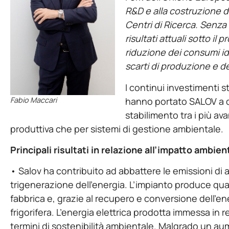
R&D e alla costruzione d
Centri di Ricerca. Senz
risultati attuali sotto il p
riduzione dei consumi idr
scarti di produzione e d
I continui investimenti 
Fabio Maccari
hanno portato SALOV a d
stabilimento tra i più av
produttiva che per sistemi di gestione ambientale.
Principali risultati in relazione all’impatto ambien
• Salov ha contribuito ad abbattere le emissioni di
trigenerazione dell’energia. L’impianto produce quasi
fabbrica e, grazie al recupero e conversione dell’ene
frigorifera. L’energia elettrica prodotta immessa in 
termini di sostenibilità ambientale. Malgrado un au