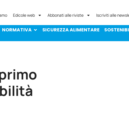
NORMATIVA
SICUREZZA ALIMENTARE
SOST
iamo
Edicole web
Abbonati alle riviste
Iscriviti alle newsl
NORMATIVA
SICUREZZA ALIMENTARE
SOSTENIBI
 primo
bilità