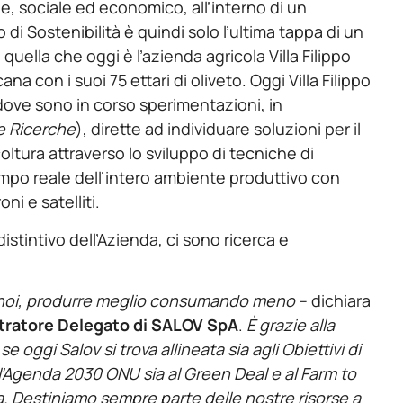
e, sociale ed economico, all’interno di un
di Sostenibilità è quindi solo l’ultima tappa di un
quella che oggi è l’azienda agricola Villa Filippo
na con i suoi 75 ettari di oliveto. Oggi Villa Filippo
 dove sono in corso sperimentazioni, in
e Ricerche
), dirette ad individuare soluzioni per il
coltura attraverso lo sviluppo di tecniche di
empo reale dell’intero ambiente produttivo con
oni e satelliti.
distintivo dell’Azienda, ci sono ricerca e
noi,
produrre meglio consumando meno
– dichiara
tratore Delegato di SALOV SpA
.
È grazie alla
e
se oggi Salov si trova allineata sia agli
Obiettivi di
l’Agenda 2030 ONU sia al Green Deal e al Farm to
a
. Destiniamo sempre parte delle nostre risorse a