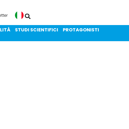
ENIBILITÀ
STUDI SCIENTIFICI
etter
Italiano
LITÀ
STUDI SCIENTIFICI
PROTAGONISTI