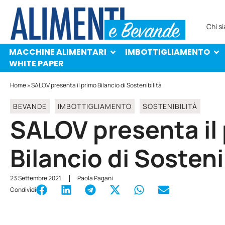
MACCHINE ALIMENTARI
IMBOTTIGLIAMENTO
PROTAGONISTI
WHITE PAPER
Chi s
MACCHINE ALIMENTARI
IMBOTTIGLIAMENTO
WHITE PAPER
Home
»
SALOV presenta il primo Bilancio di Sostenibilità
BEVANDE
IMBOTTIGLIAMENTO
SOSTENIBILITÀ
SALOV presenta il
Bilancio di Sosteni
23 Settembre 2021
Paola Pagani
Condividi