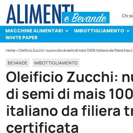
MACCHINE ALIMENTARI
IMBOTTIGLIAMENTO
PROTAGONISTI
WHITE PAPER
Chi s
MACCHINE ALIMENTARI
IMBOTTIGLIAMENTO
WHITE PAPER
Home
»
Oleificio Zucchi: nuovo olio di semi di mais 100% italiano da filiera tracc
BEVANDE
IMBOTTIGLIAMENTO
Oleificio Zucchi: n
di semi di mais 10
italiano da filiera 
certificata