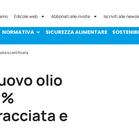
NORMATIVA
SICUREZZA ALIMENTARE
SOST
iamo
Edicole web
Abbonati alle riviste
Iscriviti alle newsl
NORMATIVA
SICUREZZA ALIMENTARE
SOSTENIBI
iata e certificata
uovo olio
0%
tracciata e