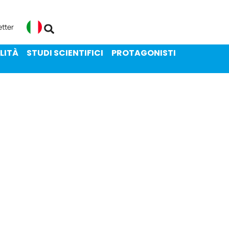
ENIBILITÀ
STUDI SCIENTIFICI
etter
Italiano
LITÀ
STUDI SCIENTIFICI
PROTAGONISTI