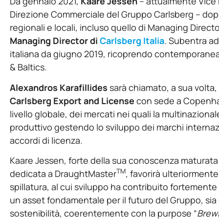
Da gennaio 2021,
Kaare Jessen
– attualmente Vice
Direzione Commerciale del Gruppo Carlsberg – dopo 
regionali e locali, incluso quello di Managing Directo
Managing Director di
Carlsberg Italia
. Subentra ad 
italiana da giugno 2019, ricoprendo contemporanea
& Baltics.
Alexandros Karafillides
sarà chiamato, a sua volta,
Carlsberg Export and License
con sede a Copenhag
livello globale, dei mercati nei quali la multinazio
produttivo gestendo lo sviluppo dei marchi internaz
accordi di licenza.
Kaare Jessen, forte della sua conoscenza maturata 
TM
dedicata a DraughtMaster
, favorirà ulteriormente
spillatura, al cui sviluppo ha contribuito fortement
un asset fondamentale per il futuro del Gruppo, sia 
sostenibilità, coerentemente con la purpose “
Brewi