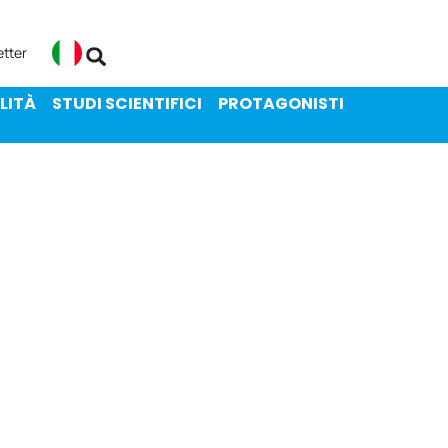
ENIBILITÀ
STUDI SCIENTIFICI
etter
Italiano
LITÀ
STUDI SCIENTIFICI
PROTAGONISTI