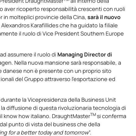
 President DraughtMaster
all’interno della
aver ricoperto responsabilità crescenti con ruoli
r in molteplici provincie della Cina,
sarà il nuovo
Alexandros Karafillides che ha guidato la filiale
mente il ruolo di Vice President Southern Europe
 ad assumere il ruolo di
Managing Director di
en. Nella nuova mansione sarà responsabile, a
nale danese non è presente con un proprio sito
ionali del Gruppo attraverso l’esportazione ed
durante la Vicepresidenza della Business Unit
 la diffusione di questa rivoluzionaria tecnologia di
TM
e il know how italiano. DraughtMaster
si conferma
dal punto di vista del business che della
ng for a better today and tomorrow
”.