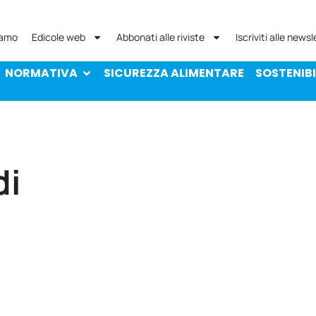
NORMATIVA
SICUREZZA ALIMENTARE
SOST
iamo
Edicole web
Abbonati alle riviste
Iscriviti alle newsl
NORMATIVA
SICUREZZA ALIMENTARE
SOSTENIBI
di